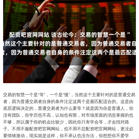
交易的智慧一个是“等”，一个是“慢”，当然这个主要针对的是普通交易
者，因为普通交易者自身的条件注定这两个是最匹配适合的。这是由
底层逻辑决定的，普通交易者为什么要等？就是因为你是普通人，你
没有团队，你学历也不高，认知也有限，对市场里面的消息掌握的也
不够，所以属于你的机会比较少，因此你只有学会等，才会找对路
子。不用不服配资吧官网网站，也不用不忿配资吧官网网站，更没必
要情绪激动，现实就是这样，你不承认也没办法，你想想你不爱学