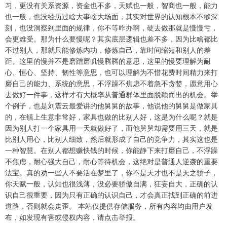
习，更没有关系资源，资金也不多，天赋也一般，智商也一般，能力
也一般，也没经历过啥大事啥大场面，其实对世界的认知根本不够深
刻，也没洞察到里面的规律，你不等咋办啊，硬去做那就是慢慢亏，
会更难受。那为什么要慢呢？其实底层逻辑也差不多，因为比啥都比
不过别人，那就只能修炼内功，修炼自己，靠时间缩短和别人的差
距。这里的慢并不是磨蹭磨叽慢腾腾的意思，这里的慢要理解为耐
心、恒心、坚持、韧性等意思，也可以理解为不惜花费时间精力来打
磨自己的能力、系统的意思，不浮躁不焦虑不着急不贪婪，愿意用心
去做好一件事，这样才有大概率从普通群体里面脱颖而出的机会。举
个例子，也是刘震云最爱讲的他舅舅的故事，他说他的舅舅是做家具
的，在镇上生意非常好，家具也做的比别人好，这是为什么呢？就是
因为别人打一个家具用一天就做好了，而他舅舅却需要用三天，就是
比别人用心，比别人细致，然后就形成了自己的竞争力，其实这也是
一种智慧。在别人都想赚快钱的时候，你能静下来打磨自己，不浮躁
不焦虑，耐心强大自己，耐心等待机会，这绝对是普通人逆袭的重要
法宝。真的劝一些人不要活在梦里了，你不是天才也不是天之骄子，
你天赋一般，认知也很浅薄，没必要骄傲自满，狂妄自大，正确的认
识自己很重要，因为只有正确的认识自己，才会真正找到正确的前进
道路，否则就会走歪。 本站仅提供存储服务，所有内容均由用户发
布，如发现有害或侵权内容，请点击举报。