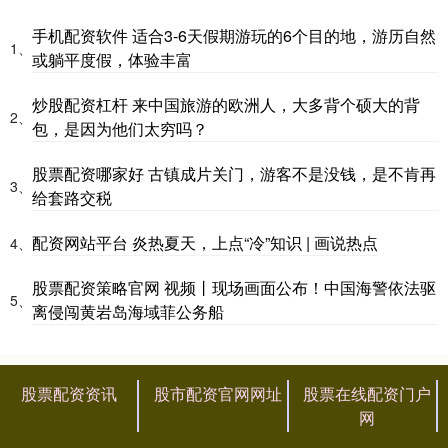
手机配资软件 适合3-6天假期游玩的6个目的地，游历自然
1、
或躺平度假，体验丰富
炒股配资杠杆 来中国旅游的欧洲人，大多背个硕大的背
2、
包，是因为他们太穷吗？
股票配资哪家好 古镇成片关门，游客不是没钱，是不肯再
3、
给套路交税
配资网站平台 炎热夏天，上点“冷”知识 | 画说热点
4、
股票配资策略官网 视频丨现场画面公布！中国海警依法驱
5、
离侵闯黄岩岛海域菲公务船
股票配资资讯
股市配资官网网址
股票在线配资门户
网