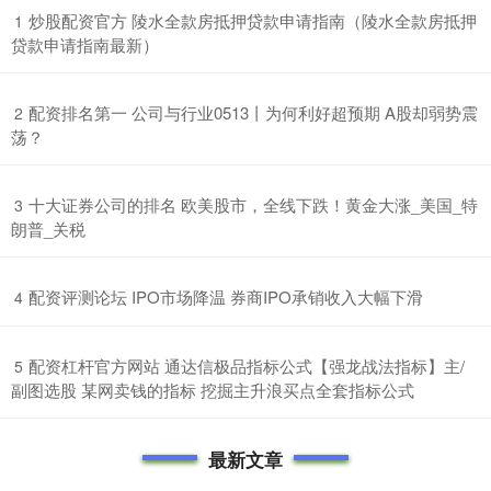
​炒股配资官方 陵水全款房抵押贷款申请指南（陵水全款房抵押
1
贷款申请指南最新）
​配资排名第一 公司与行业0513丨为何利好超预期 A股却弱势震
2
荡？
​十大证券公司的排名 欧美股市，全线下跌！黄金大涨_美国_特
3
朗普_关税
​配资评测论坛 IPO市场降温 券商IPO承销收入大幅下滑
4
​配资杠杆官方网站 通达信极品指标公式【强龙战法指标】主/
5
副图选股 某网卖钱的指标 挖掘主升浪买点全套指标公式
最新文章